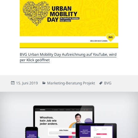
BVG Urban Mobility Day Aufzeichnung auf YouTube, wird
per Klick geöffnet
Veröffentlicht
Kategorien
Schlagwörter
15. Juni 2019
Marketing-Beratung Projekt
BVG
am