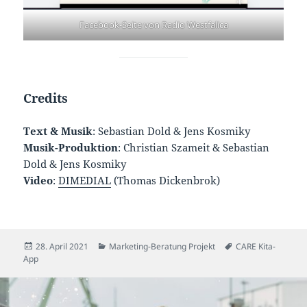
Facebook-Seite von Radio Westfalica
Credits
Text & Musik
: Sebastian Dold & Jens Kosmiky
Musik-Produktion
: Christian Szameit & Sebastian
Dold & Jens Kosmiky
Video
:
DIMEDIAL
(Thomas Dickenbrok)
Veröffentlicht
Kategorien
Schlagwörter
28. April 2021
Marketing-Beratung Projekt
CARE Kita-
am
App