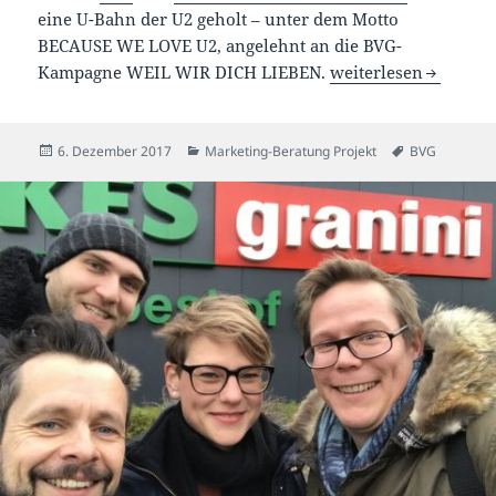
eine U-Bahn der U2 geholt – unter dem Motto
BECAUSE WE LOVE U2, angelehnt an die BVG-
Projektleitung: U2 in
Kampagne WEIL WIR DICH LIEBEN.
weiterlesen
Veröffentlicht
Kategorien
Schlagwörter
6. Dezember 2017
Marketing-Beratung Projekt
BVG
am