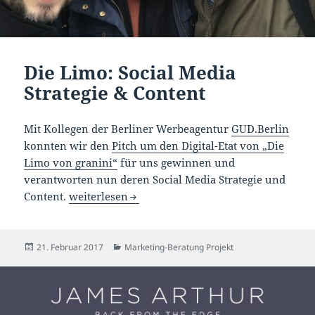
Die Limo: Social Media
Strategie & Content
Mit Kollegen der Berliner Werbeagentur
GUD.Berlin
konnten wir den
Pitch um den Digital-Etat von „Die
Limo von granini“
für uns gewinnen und
verantworten nun deren Social Media Strategie und
Die Limo: Social Media Strategie & Content
Content.
weiterlesen
Veröffentlicht
Kategorien
21. Februar 2017
Marketing-Beratung Projekt
am