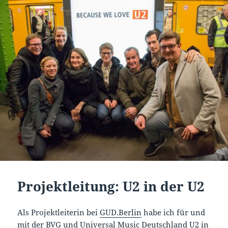
Projektleitung: U2 in der U2
Als Projektleiterin bei
GUD.Berlin
habe ich für und
mit der
BVG
und
Universal Music Deutschland
U2 in