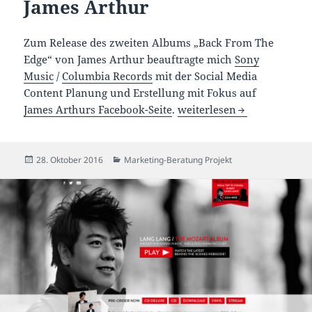
James Arthur
Zum Release des zweiten Albums „Back From The
Edge“ von James Arthur beauftragte mich
Sony
Music
/
Columbia Records
mit der Social Media
Content Planung und Erstellung mit Fokus auf
Social Media Content für 
James Arthurs Facebook-Seite
.
weiterlesen
Veröffentlicht
Kategorien
28. Oktober 2016
Marketing-Beratung Projekt
am