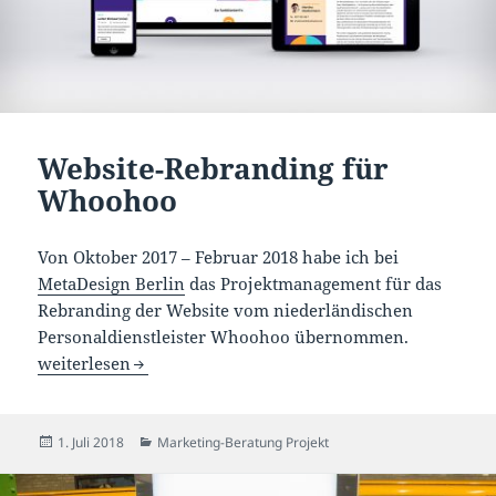
Website-Rebranding für
Whoohoo
Von Oktober 2017 – Februar 2018 habe ich bei
MetaDesign Berlin
das Projektmanagement für das
Rebranding der Website vom niederländischen
Personaldienstleister Whoohoo übernommen.
Website-Rebranding für Whoohoo
weiterlesen
Veröffentlicht
Kategorien
1. Juli 2018
Marketing-Beratung Projekt
am